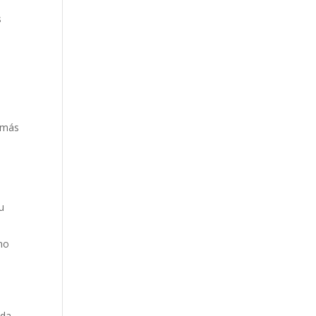
s
s más
u
umo
da.