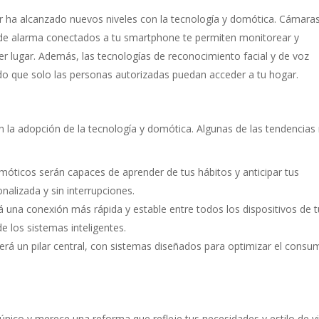
ar ha alcanzado nuevos niveles con la tecnología y domótica. Cámara
as de alarma conectados a tu smartphone te permiten monitorear y
er lugar. Además, las tecnologías de reconocimiento facial y de voz
o que solo las personas autorizadas puedan acceder a tu hogar.
n la adopción de la tecnología y domótica. Algunas de las tendencia
móticos serán capaces de aprender de tus hábitos y anticipar tus
nalizada y sin interrupciones.
rá una conexión más rápida y estable entre todos los dispositivos de t
e los sistemas inteligentes.
 será un pilar central, con sistemas diseñados para optimizar el cons
nico y merece una reforma que refleje tus necesidades y estilo de vi