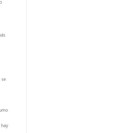
mo
más
a se
nsumo
 hay