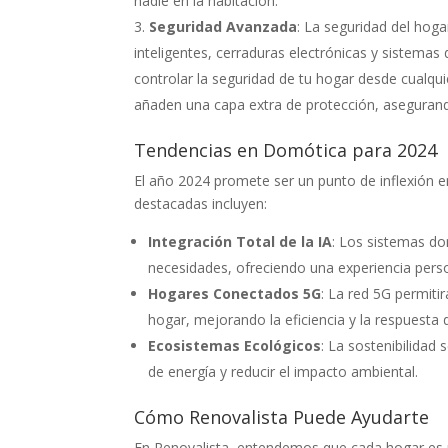
nadie en la habitación.
Seguridad Avanzada
: La seguridad del hog
inteligentes, cerraduras electrónicas y sistem
controlar la seguridad de tu hogar desde cualqui
añaden una capa extra de protección, asegurand
Tendencias en Domótica para 2024
El año 2024 promete ser un punto de inflexión e
destacadas incluyen:
Integración Total de la IA
: Los sistemas do
necesidades, ofreciendo una experiencia perso
Hogares Conectados 5G
: La red 5G permiti
hogar, mejorando la eficiencia y la respuesta d
Ecosistemas Ecológicos
: La sostenibilidad
de energía y reducir el impacto ambiental.
Cómo Renovalista Puede Ayudarte
En Renovalista, entendemos que cada hogar es ú