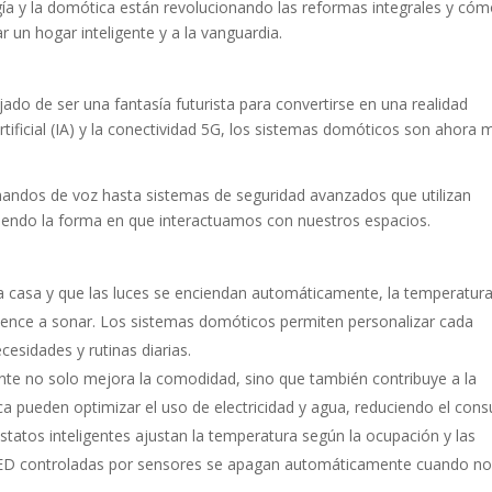
gía y la domótica están revolucionando las reformas integrales y có
 un hogar inteligente y a la vanguardia.
ado de ser una fantasía futurista para convertirse en una realidad
artificial (IA) y la conectividad 5G, los sistemas domóticos son ahora 
andos de voz hasta sistemas de seguridad avanzados que utilizan
iniendo la forma en que interactuamos con nuestros espacios.
 a casa y que las luces se enciendan automáticamente, la temperatur
mience a sonar. Los sistemas domóticos permiten personalizar cada
esidades y rutinas diarias.
gente no solo mejora la comodidad, sino que también contribuye a la
ica pueden optimizar el uso de electricidad y agua, reduciendo el co
ostatos inteligentes ajustan la temperatura según la ocupación y las
s LED controladas por sensores se apagan automáticamente cuando no